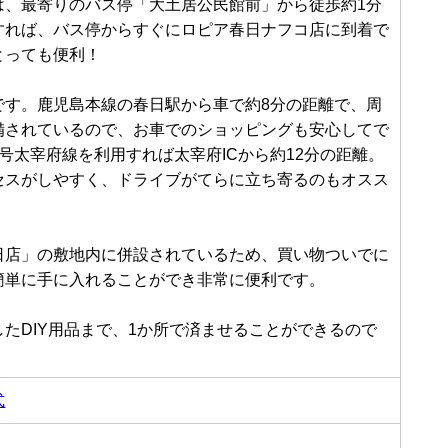
は、最寄りのバス停「大土居公民館前」から徒歩約1分
すれば、バス停からすぐにロピア春日ナフコ店に到着で
とっても便利！
です。鹿児島本線の春日駅から車で約8分の距離で、周
備されているので、お車でのショッピングも安心してで
号太宰府線を利用すれば太宰府ICから約12分の距離。
セスがしやすく、ドライブがてらに立ち寄るのもオスス
日店」の敷地内に併設されているため、買い物ついでに
簡単に手に入れることができ非常に便利です。
たDIY用品まで、1か所で済ませることができるので
！
式